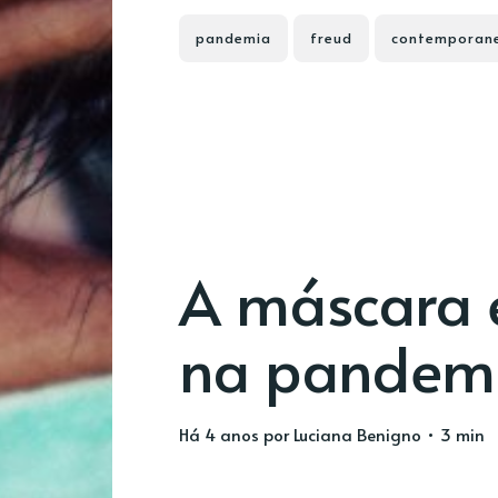
pandemia
freud
contemporan
A máscara 
na pandem
há 4 anos
por
Luciana Benigno
• 3 min