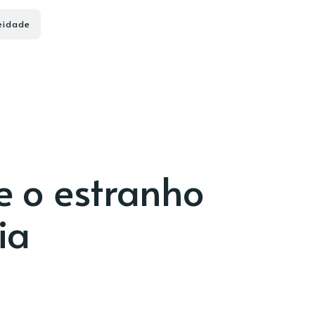
eidade
e o estranho
ia