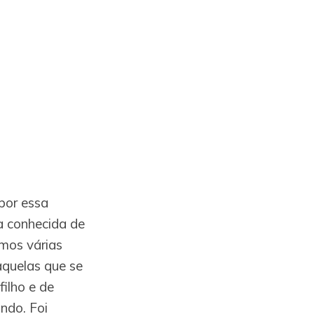
por essa
ma conhecida de
mos várias
aquelas que se
ilho e de
ndo. Foi