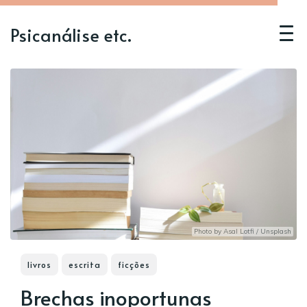
Psicanálise etc.
Photo by
Asal Lotfi
/
Unsplash
livros
escrita
ficções
Brechas inoportunas