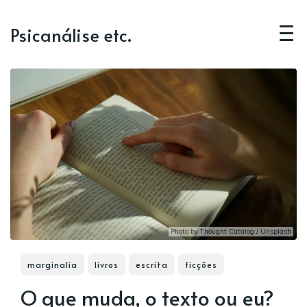
Psicanálise etc.
Photo by
Thought Catalog
/
Unsplash
marginalia
livros
escrita
ficções
O que muda, o texto ou eu?