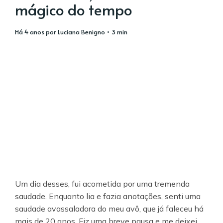
mágico do tempo
há 4 anos
por
Luciana Benigno
• 3 min
Um dia desses, fui acometida por uma tremenda
saudade. Enquanto lia e fazia anotações, senti uma
saudade avassaladora do meu avô, que já faleceu há
mais de 20 anos. Fiz uma breve pausa e me deixei