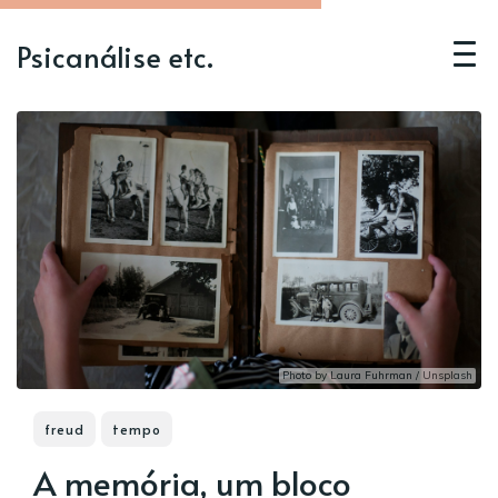
Psicanálise etc.
Photo by
Laura Fuhrman
/
Unsplash
freud
tempo
A memória, um bloco