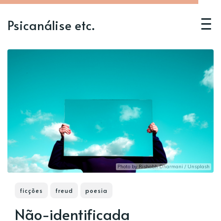
Psicanálise etc.
Photo by
Rishabh Dharmani
/
Unsplash
ficções
freud
poesia
Não-identificada